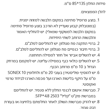
מידות החלון 135*85 ס"מ.
להלן הממצאים.
בוצע פרופיל סתימה במקום הלבשה למזוזה ימנית.
(במונובלוק קבוע שעדיין לא הורכב בוצע פרופיל סתימה
במקום הלבשה למשקוף שמאלי). יש להחליף האמור
והלבשות הרוחב לשתי היחידות.
ברגיי התקנה פח מגולוון. יש להחליפם לפלב"ם.
ברגיי חיבור כנפיים פח מגולוון. יש להחליפם לפלב"ם.
יש להשלים אביזר אל חוזר למסילה תחתונה.
יש להשלים כולאי כנף במסילה עליונה. יש למקמם במרחק
הגדול ב 10 מ"מ מרוחב הכנף.
יש להוסיף פוליסטירן בעובי 20 מ"מ ולחלופין SONEX 10
מ"מ על היקף בליטות הארגז ועל מכסה הארגז לבידוד טרמי
ואקוסטי.
מברשות איטום לכנפי החלון ללא סנפיר. יש להחליפם
במברשת מק"ט "קליל" 2503 5FP*4.8.
יש להדק מברשות השולב לאחר החלפתם בלחיצה או בעזרת
דבק מהיר.