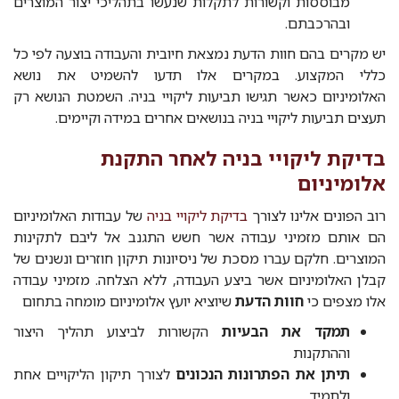
מבוססות וקשורות לתקלות שנעשו בתהליכי יצור המוצרים
ובהרכבתם.
יש מקרים בהם חוות הדעת נמצאת חיובית והעבודה בוצעה לפי כל
כללי המקצוע. במקרים אלו תדעו להשמיט את נושא
האלומיניום כאשר תגישו תביעות ליקויי בניה. השמטת הנושא רק
תעצים תביעות ליקויי בניה בנושאים אחרים במידה וקיימים.
בדיקת ליקויי בניה לאחר התקנת
אלומיניום
רוב הפונים אלינו לצורך
בדיקת ליקויי בניה
של עבודות האלומיניום
הם אותם מזמיני עבודה אשר חשש התגנב אל ליבם לתקינות
המוצרים. חלקם עברו מסכת של ניסיונות תיקון חוזרים ונשנים של
קבלן האלומיניום אשר ביצע העבודה, ללא הצלחה. מזמיני עבודה
אלו מצפים כי
חוות הדעת
שיוציא יועץ אלומיניום מומחה בתחום
תמקד את הבעיות
הקשורות לביצוע תהליך היצור
וההתקנות
תיתן את הפתרונות הנכונים
לצורך תיקון הליקויים אחת
ולתמיד.