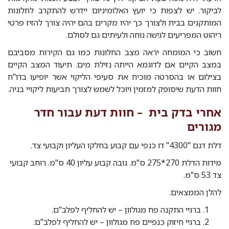
לביקור. יש לצפות כי יועץ האלומיניום יידרש להתקרב לחלונות
המותקנים בבית ולצורך כך יהיו מקרים בהם יהיה צורך להזיז פרטי
ריהוט המפריעים לגישה נוחה ולעיתים גם לסולם.
חשוב כי המומחה יראה מצב החלונות כמו גם הקירות מסביבם
במצב הקיים אם לדוגמא הייתה נזילת מים. תיעוד המצב הקיים
בצילום או בהסרטה מוכיח את סעיפי הליקוי אשר יופיעו בדו"ח
חוות הדעת שיסופק למזמין ויוכל לשמש לצורך תביעות ליקויי בניה.
אחרי בדק בית – חוות דעת עבור חדר
מגורים
דלת דגם "4300" דו כנפי עם קבוע בחלקו העליון וקבועי צד.
מידות הדלת 270*275 ס"מ. גובה קבוע עליון 40 ס"מ. רוחב קבועי
צד 53 ס"מ.
להלן הממצאים.
ברגיי התקנה פח מגולוון – יש להחליף לפלב"ם.
ברגיי חיזוק כנפיים פח מגולוון – יש להחליף לפלב"ם.