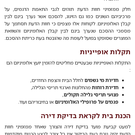
חלק ממזמיני חוות הדעת תוהים לגבי התאמת הדגמים, על
מרכיביהם השונים כמו גם הזיגוג, להסכם אשר נערך בינם לבין
קבלן האלומיניום. לקוחות אלו מצפים כי חוות הדעת תסתמך על
מסמכי ההסכם שנערך בינם לבין קבלן האלומיניום והשוואת
המוצרים שסופקו בפועל לעומת מה שהובטח בעת כריתת ההסכם.
תקלות אופייניות
התקלות האופייניות שבעטיים מחליטים להזמין יועץ אלומיניום הם
:
חדירת מי גשמים
לחלל הבית והצפת החדרים,
חדירת רוחות
מהחלונות וארגזי תריסי הגלילה,
מנועי תריסי גלילה תקולים
,
פגמים על פרופילי האלומיניום
או בחיבוריהם ועוד.
הכנת בית לקראת בדיקת דירה
למעט קביעת מועד בדיקת דירה והצורך שאחד ממזמיני חוות
הדעת יהיה נוכח בעת הביקור אין כל צורך לבצע הכנות מוקדמות