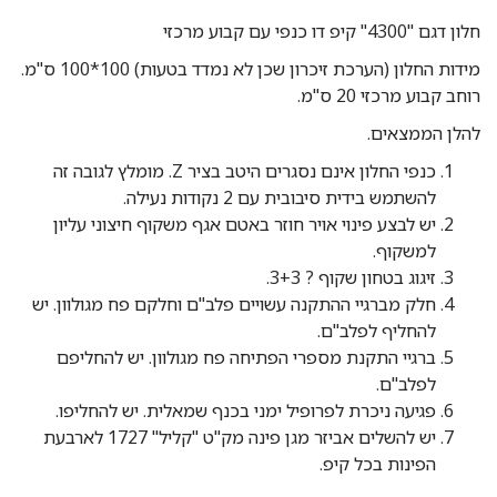
חלון דגם "4300" קיפ דו כנפי עם קבוע מרכזי
מידות החלון (הערכת זיכרון שכן לא נמדד בטעות) 100*100 ס"מ.
רוחב קבוע מרכזי 20 ס"מ.
להלן הממצאים.
כנפי החלון אינם נסגרים היטב בציר Z. מומלץ לגובה זה
להשתמש בידית סיבובית עם 2 נקודות נעילה.
יש לבצע פינוי אויר חוזר באטם אגף משקוף חיצוני עליון
למשקוף.
זיגוג בטחון שקוף ? 3+3.
חלק מברגיי ההתקנה עשויים פלב"ם וחלקם פח מגולוון. יש
להחליף לפלב"ם.
ברגיי התקנת מספרי הפתיחה פח מגולוון. יש להחליפם
לפלב"ם.
פגיעה ניכרת לפרופיל ימני בכנף שמאלית. יש להחליפו.
יש להשלים אביזר מגן פינה מק"ט "קליל" 1727 לארבעת
הפינות בכל קיפ.