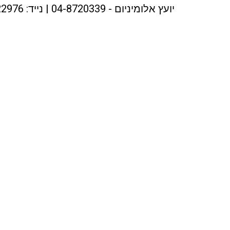
יועץ אלומיניום - 04-8720339 | נייד: 054-3322976 | דוא"ל: meirial@netvision.net.il