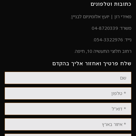
כתובות וטלפונים
מאירי רון | יועץ אלומיניום לבניין.
משרד: 04-8720339
נייד: 054-3322976.
רחוב חלוצי התעשיה 10, חיפה.
שלח פרטיך ואחזור אליך בהקדם
שם
טלפון
דוא"ל
איזור
בארץ
סוג