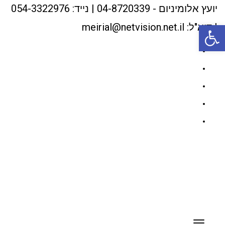
יועץ אלומיניום - 04-8720339 | נייד: 054-3322976
פתח סרגל נגישות
| דוא"ל: meirial@netvision.net.il
Facebook
Twitter
Google+
YouTube
Instagram
תפריט